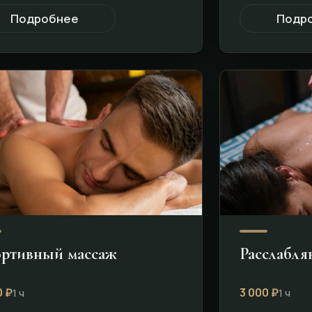
Подробнее
Подр
ртивный массаж
Расслабл
0 ₽
3 000 ₽
1 ч
1 ч