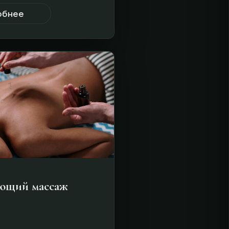
обнее
яющий массаж