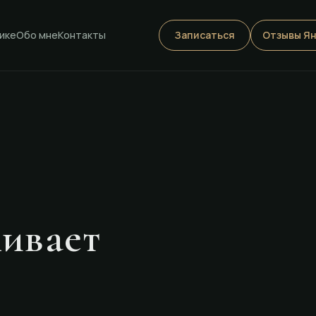
Записаться
Отзывы Я
ике
Обо мне
Контакты
живает