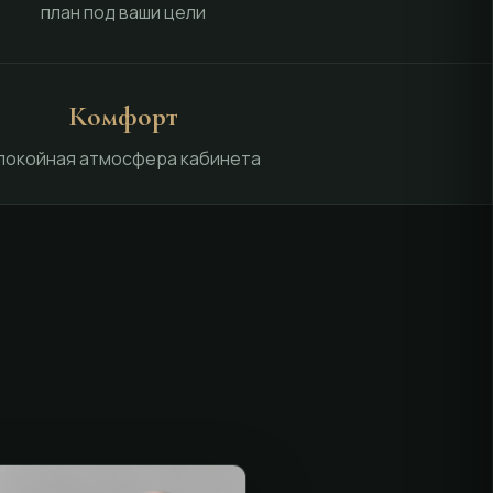
план под ваши цели
Комфорт
покойная атмосфера кабинета