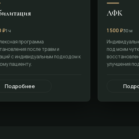
билитация
ЛФК
0 ₽
1 500 ₽
1 ч
30 м
лексная программа
Индивидуальн
тановления после травм и
под моим чут
аций с индивидуальным подходом к
восстановлен
ому пациенту.
улучшения по
Подробнее
Подр