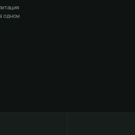
литация
 в одном