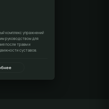
ый комплекс упражнений
ким руководством для
ия после травм и
движности суставов.
обнее