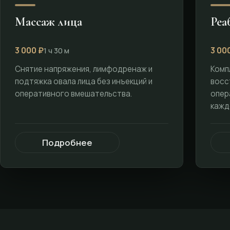
Массаж лица
Реа
3 000 ₽
3 00
1 ч 30 м
Снятие напряжения, лимфодренаж и
Комп
подтяжка овала лица без инъекций и
восс
оперативного вмешательства.
опер
кажд
Подробнее