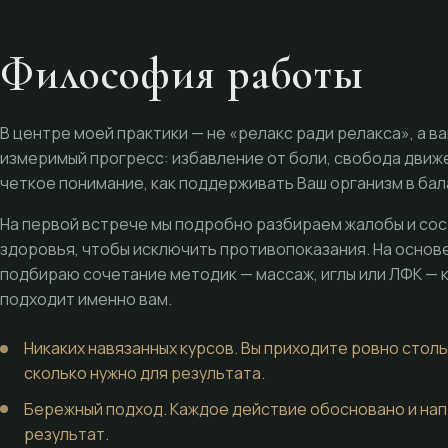
Философия работы
В центре моей практики — не «релакс ради релакса», а в
измеримый прогресс: избавление от боли, свобода движ
четкое понимание, как поддерживать Ваш организм в бал
На первой встрече мы подробно разбираем жалобы и со
здоровья, чтобы исключить противопоказания. На основе
подбираю сочетание методик — массаж, иглы или ЛФК — 
подходит именно вам.
Никаких навязанных курсов. Вы приходите ровно столь
сколько нужно для результата.
Бережный подход. Каждое действие обосновано и нап
результат.