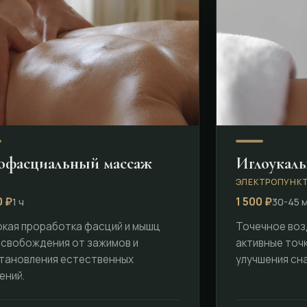
фасциальный массаж
Иглоукал
ЭЛЕКТРОПУНКТ
0 ₽
1 500 ₽
1 ч
30-45 
окая проработка фасций и мышц
Точечное воз
освобождения от зажимов и
активные точк
тановления естественных
улучшения сна
ений.