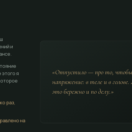
аш
ений и
ансе.
стояние
«Отпустило — про то, чтоб
 этого я
которое
напряжение: в теле и в голове
это бережно и по делу.»
ко раз,
равлено на