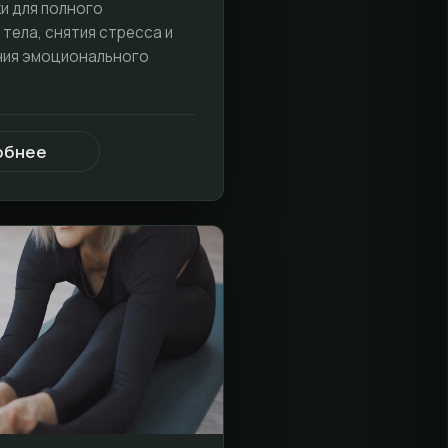
и для полного
тела, снятия стресса и
ния эмоционального
обнее