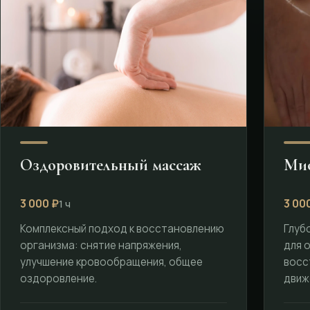
Оздоровительный массаж
Мио
3 000 ₽
3 00
1 ч
Комплексный подход к восстановлению
Глуб
организма: снятие напряжения,
для 
улучшение кровообращения, общее
восс
оздоровление.
движ